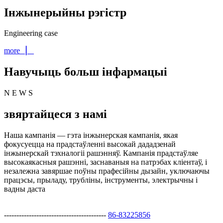
Інжынерыйны рэгістр
Engineering case
more ▏
Навучыць больш інфармацыі
N E W S
звяртайцеся з намі
Наша кампанія — гэта інжынерская кампанія, якая
фокусуецца на прадстаўленні высокай дададзенай
інжынерскай тэхналогіі рашэнняў. Кампанія прадстаўляе
высокаякасныя рашэнні, заснаваныя на патрэбах кліентаў, і
незалежна завяршае поўны прафесійны дызайн, уключаючы
працэсы, прыладу, трубліны, інструменты, электрычны і
вадны даста
-----------------------------------------
86-83225856