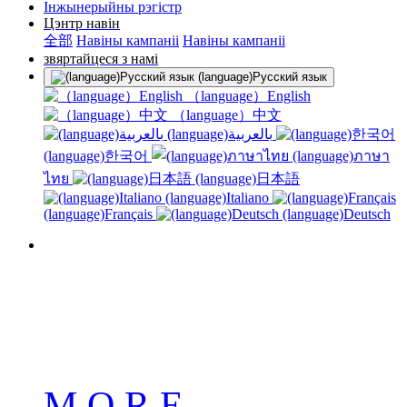
Інжынерыйны рэгістр
Цэнтр навін
全部
Навіны кампаніі
Навіны кампаніі
звяртайцеся з намі
(language)Русский язык
（language）English
（language）中文
(language)بالعربية
(language)한국어
(language)ภาษา
ไทย
(language)日本語
(language)Italiano
(language)Français
(language)Deutsch
南京佳华科技股份有限公司
南京佳华科技股份有限公司
南京佳华科技股份有限公司
M O R E