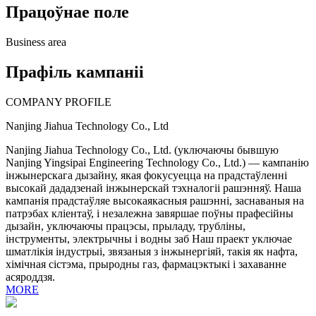
Працоўнае поле
Business area
Прафіль кампаніі
COMPANY PROFILE
Nanjing Jiahua Technology Co., Ltd
Nanjing Jiahua Technology Co., Ltd. (уключаючы бывшую
Nanjing Yingsipai Engineering Technology Co., Ltd.) — кампанію
інжынерскага дызайну, якая фокусуецца на прадстаўленні
высокай дададзенай інжынерскай тэхналогіі рашэнняў. Наша
кампанія прадстаўляе высокаякасныя рашэнні, заснаваныя на
патрэбах кліентаў, і незалежна завяршае поўны прафесійны
дызайн, уключаючы працэсы, прыладу, трубліны,
інструменты, электрычны і водны заб Наш праект уключае
шматлікія індустрыі, звязаныя з інжынергіяй, такія як нафта,
хімічная сістэма, прыродны газ, фармацэктыкі і захаванне
асяроддзя.
MORE