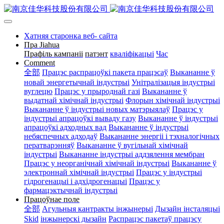
Хатняя старонка веб- сайта
Пра Jiahua
Прафіль кампаніі
патэнт
кваліфікацыі
Час
Comment
全部
Працэс распрацоўкі пакета працэсаў
Выкананне ў
новай энергетычнай індустрыі
Унітралізацыя індустрыі
вуглецю
Працэс у прыроднай газі
Выкананне ў
выдатнай хімічнай індустрыі
Флорын хімічнай індустрыі
Выкананне ў індустрыі новых матэрыялаў
Працэс у
індустрыі апрацоўкі вываду газу
Выкананне ў індустрыі
апрацоўкі адходных вад
Выкананне ў індустрыі
небяспечных адходаў
Выкананне энергіі і тэхналогічных
ператварэнняў
Выкананне ў вугільнай хімічнай
індустрыі
Выкананне індустрыі аддзялення мембран
Працэс у неорганічнай хімічнай індустрыі
Выкананне ў
электроннай хімічнай індустрыі
Працэс у індустрыі
гідрогенацыі і адхідрогенацыі
Працэс у
фармацэктычнай індустрыі
Працоўнае поле
全部
Агульныя кантракты інжынерыі
Дызайн інсталяцыі
Skid
інжынерскі дызайн
Распрацэс пакетаў працэсу