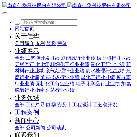
网站首页
关于佳华
公司简介
专利
资质
荣誉
业绩展示
全部
工艺包开发业绩
新能源行业业绩
碳中和行业业绩
天然气行业业绩
精细化工行业业绩
氟化工行业业绩
新
材料行业业绩
废气处理行业业绩
废水处理行业业绩
危
废行业业绩
节能技改行业业绩
煤化工行业业绩
膜分离
行业业绩
无机化工行业业绩
电子化学品行业业绩
加氢
脱氢行业业绩
医药行业业绩
业务领域
全部
工程总承包
撬装设计
工程设计
工艺包开发
工程案例
新闻中心
全部
公司新闻
公司动态
联系我们