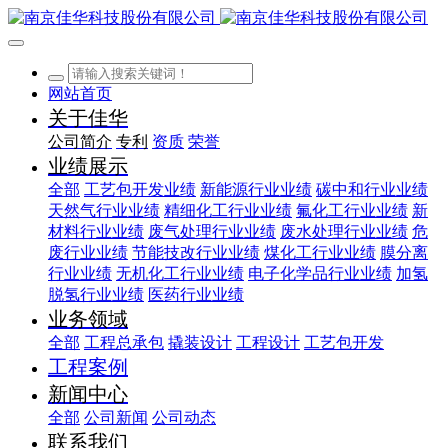
网站首页
关于佳华
公司简介
专利
资质
荣誉
业绩展示
全部
工艺包开发业绩
新能源行业业绩
碳中和行业业绩
天然气行业业绩
精细化工行业业绩
氟化工行业业绩
新
材料行业业绩
废气处理行业业绩
废水处理行业业绩
危
废行业业绩
节能技改行业业绩
煤化工行业业绩
膜分离
行业业绩
无机化工行业业绩
电子化学品行业业绩
加氢
脱氢行业业绩
医药行业业绩
业务领域
全部
工程总承包
撬装设计
工程设计
工艺包开发
工程案例
新闻中心
全部
公司新闻
公司动态
联系我们