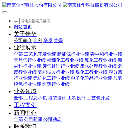
网站首页
关于佳华
公司简介
专利
资质
荣誉
业绩展示
全部
工艺包开发业绩
新能源行业业绩
碳中和行业业绩
天然气行业业绩
精细化工行业业绩
氟化工行业业绩
新
材料行业业绩
废气处理行业业绩
废水处理行业业绩
危
废行业业绩
节能技改行业业绩
煤化工行业业绩
膜分离
行业业绩
无机化工行业业绩
电子化学品行业业绩
加氢
脱氢行业业绩
医药行业业绩
业务领域
全部
工程总承包
撬装设计
工程设计
工艺包开发
工程案例
新闻中心
全部
公司新闻
公司动态
联系我们