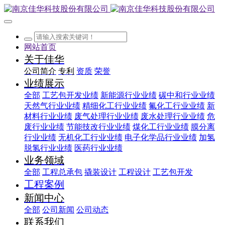
网站首页
关于佳华
公司简介
专利
资质
荣誉
业绩展示
全部
工艺包开发业绩
新能源行业业绩
碳中和行业业绩
天然气行业业绩
精细化工行业业绩
氟化工行业业绩
新
材料行业业绩
废气处理行业业绩
废水处理行业业绩
危
废行业业绩
节能技改行业业绩
煤化工行业业绩
膜分离
行业业绩
无机化工行业业绩
电子化学品行业业绩
加氢
脱氢行业业绩
医药行业业绩
业务领域
全部
工程总承包
撬装设计
工程设计
工艺包开发
工程案例
新闻中心
全部
公司新闻
公司动态
联系我们