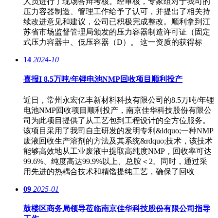
人员进行了现场答辩考核。经审核，专家组对于我司的
压力容器制造、管理工作给予了认可，并提出了相关持
续改进意见和建议，公司已积极完成整改。顺利拿到江
苏省市场监督管理局颁发的压力容器制造许可证（固定
式压力容器中、低压容器（D）。 这一资质的获得标
14
2024-10
喜报I 8.5万吨/年锂电池NMP回收项目顺利投产
近日，常州永宏亿丰新材料科技有限公司的8.5万吨/年锂
电池NMP回收项目顺利投产，南京佳华科技股份有限公
司为此项目提供了从工艺包到工程设计的全方位服务。
该项目采用了我司自主研发的发明专利&ldquo;一种NMP
废液回收生产溶剂的方法及其系统&rdquo;技术，该技术
能够高效地从工业废液中提取高纯度NMP，回收率可达
99.6%、纯度高达99.9%以上、总胺＜2。同时，通过采
用先进的热耦合技术和精馏提纯工艺，确保了回收
09
2025-01
鼓楼区商务局领导莅临南京佳华科技股份有限公司指导